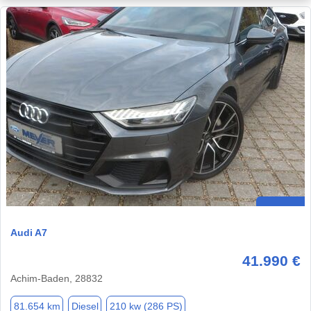
Audi A7
41.990 €
Achim-Baden, 28832
81.654 km
Diesel
210 kw (286 PS)