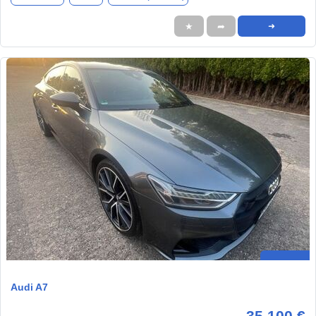
★
➦
➜
Audi A7
35.100 €