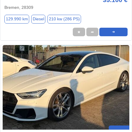
Bremen, 28309
129.990 km
Diesel
210 kw (286 PS)
★
➦
➜