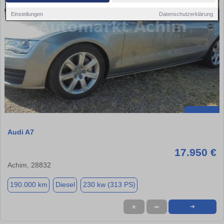
Einstellungen
Datenschutzerklärung
Audi A7
17.950 €
Achim, 28832
190.000 km
Diesel
230 kw (313 PS)
★
➦
➜