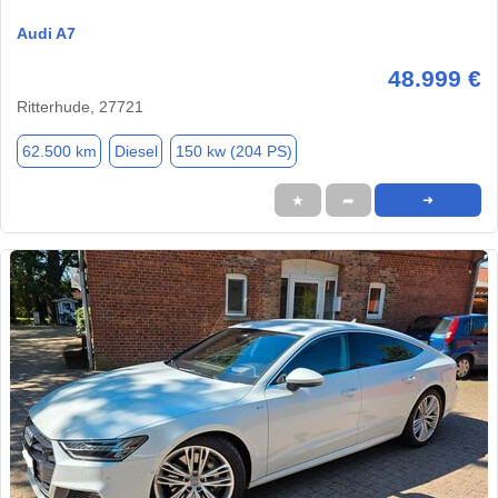
Audi A7
48.999 €
Ritterhude, 27721
62.500 km
Diesel
150 kw (204 PS)
★
➦
➜