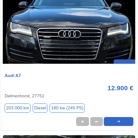
Audi A7
12.900 €
Delmenhorst, 27751
203.000 km
Diesel
180 kw (245 PS)
★
➦
➜