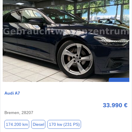
Audi A7
33.990 €
Bremen, 28207
174.200 km
Diesel
170 kw (231 PS)