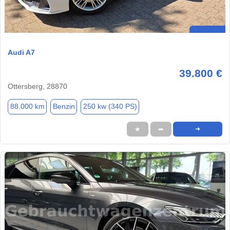
Audi A7
39.800 €
Ottersberg, 28870
88.000 km
Benzin
250 kw (340 PS)
★
➦
➜