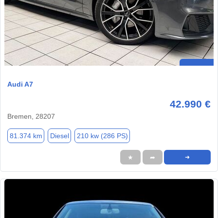
Audi A7
42.990 €
Bremen, 28207
81.374 km
Diesel
210 kw (286 PS)
★
➦
➜