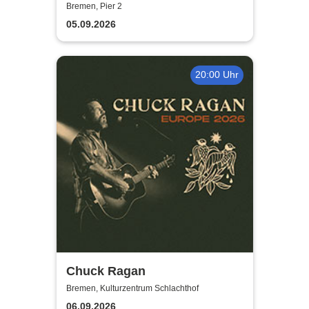
SchönenGutenA-Band - In
Bremen, Pier 2
guter Begleitung
05.09.2026
20:00 Uhr
Chuck Ragan
Bremen, Kulturzentrum Schlachthof
06.09.2026