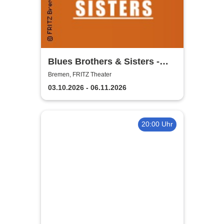
Blues Brothers & Sisters -
Das Soul & Blues Konzert
Bremen, FRITZ Theater
03.10.2026 - 06.11.2026
20:00 Uhr