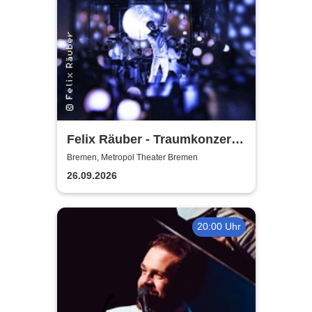
Felix Räuber - Traumkonzert -
Reise zu den Sternen 2026
Bremen, Metropol Theater Bremen
26.09.2026
20:00 Uhr