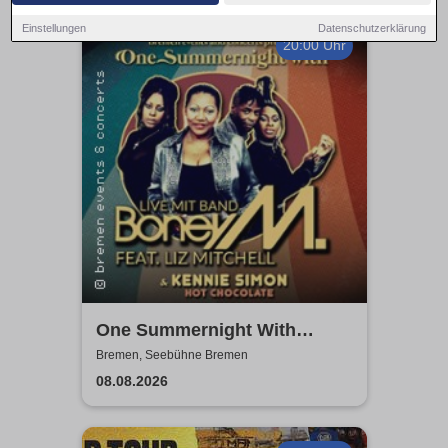
Einstellungen
Datenschutzerklärung
20:00 Uhr
One Summernight With
Boney M.
Bremen, Seebühne Bremen
08.08.2026