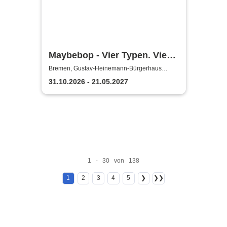
Maybebop - Vier Typen. Vier
Mikrofone. Sonst nichts.
Bremen, Gustav-Heinemann-Bürgerhaus
Vegesack
31.10.2026 - 21.05.2027
1 - 30 von 138
1
2
3
4
5
❯
❯❯