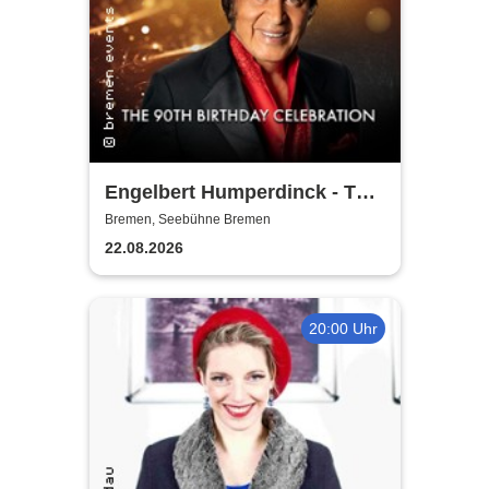
Engelbert Humperdinck - The
90th Birthday Celebration
Bremen, Seebühne Bremen
22.08.2026
20:00 Uhr