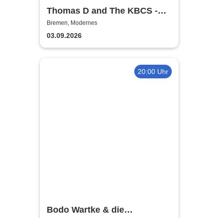
Thomas D and The KBCS -
Neocortex Tour 2026
Bremen, Modernes
03.09.2026
20:00 Uhr
Bodo Wartke & die