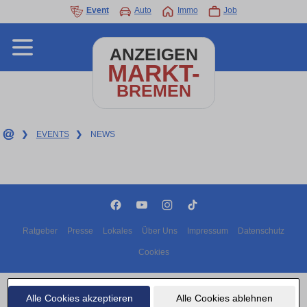
Event
Auto
Immo
Job
ANZEIGEN
MARKT-
BREMEN
❯
EVENTS
❯
NEWS
Ratgeber
Presse
Lokales
Über Uns
Impressum
Datenschutz
Cookies
Copyright © 2000 - 2026 | 1A Infosysteme GmbH | Content by: 1A-Anzeigenmarkt.de
08.08.2026
Alle Cookies akzeptieren
Alle Cookies ablehnen