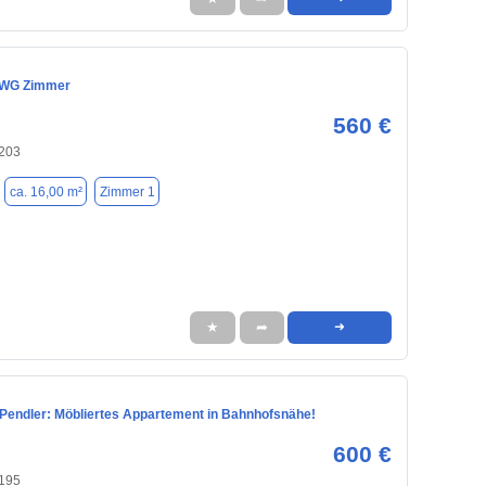
 WG Zimmer
560 €
203
ca. 16,00 m²
Zimmer 1
★
➦
➜
r Pendler: Möbliertes Appartement in Bahnhofsnähe!
600 €
195