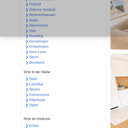
❯ Findorff
❯ Östliche Vorstadt
❯ Woltmershausen
❯ Walle
❯ Obervieland
❯ Vahr
❯ Huchting
❯ Hemelingen
❯ Gröpelingen
❯ Horn-Lehe
❯ Strom
❯ Blockland
Orte in der Nähe
❯ Stuhr
❯ Lilienthal
❯ Weyhe
❯ Delmenhorst
❯ Ritterhude
❯ Oyten
Orte im Umkreis
❯ Achim