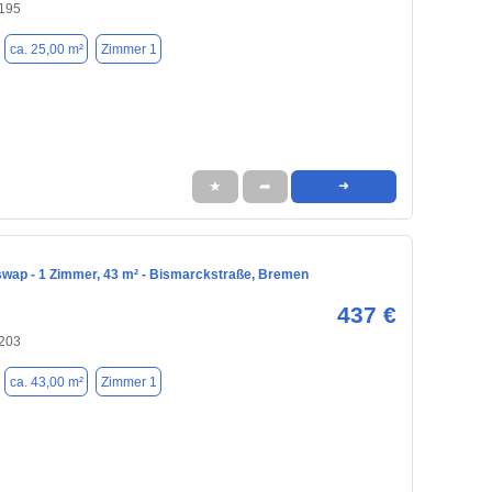
195
ca. 25,00 m²
Zimmer 1
★
➦
➜
ap - 1 Zimmer, 43 m² - Bismarckstraße, Bremen
437 €
203
ca. 43,00 m²
Zimmer 1