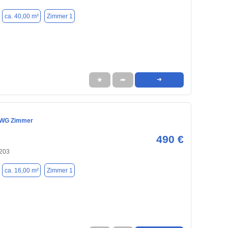
ca. 40,00 m²
Zimmer 1
★
➦
➜
 WG Zimmer
490 €
203
ca. 16,00 m²
Zimmer 1