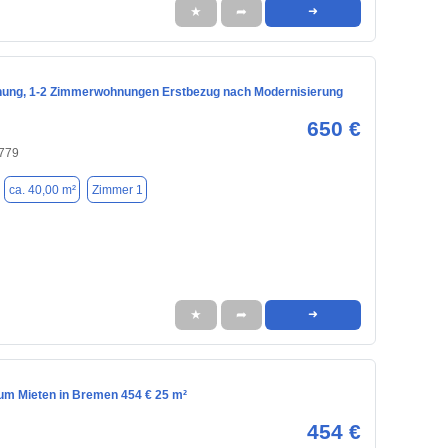
★
➦
➜
ung, 1-2 Zimmerwohnungen Erstbezug nach Modernisierung
650 €
779
ca. 40,00 m²
Zimmer 1
★
➦
➜
m Mieten in Bremen 454 € 25 m²
454 €