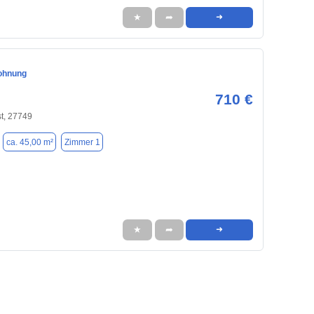
★
➦
➜
ohnung
710 €
t, 27749
ca. 45,00 m²
Zimmer 1
★
➦
➜