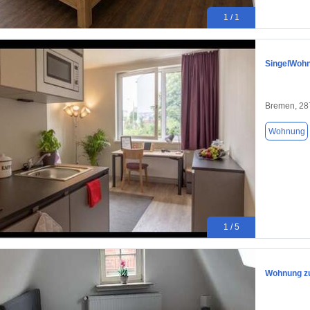
1 / 1
SingelWohn
Bremen, 28
Wohnung
1 / 5
Wohnung zu