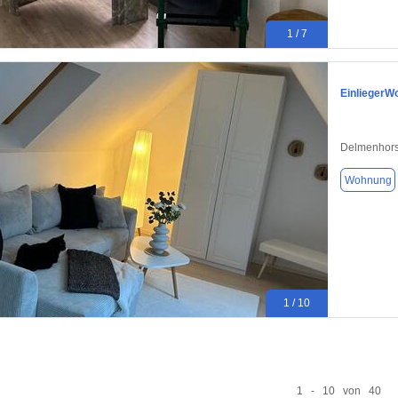
1 / 7
EinliegerW
Delmenhors
Wohnung
1 / 10
1 - 10 von 40