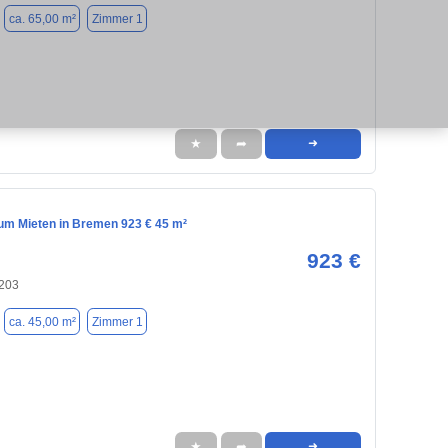
ca. 65,00 m²
Zimmer 1
★
➦
➜
m Mieten in Bremen 923 € 45 m²
923 €
203
ca. 45,00 m²
Zimmer 1
★
➦
➜