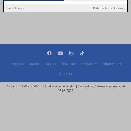
Einstellungen
Datenschutzerklärung
Ratgeber
Presse
Lokales
Über Uns
Impressum
Datenschutz
Cookies
Copyright © 2000 - 2026 | 1A Infosysteme GmbH | Content by: 1A-Anzeigenmarkt.de
06.08.2026