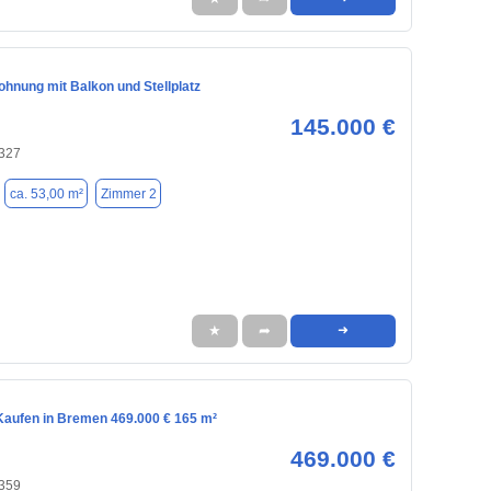
hnung mit Balkon und Stellplatz
145.000 €
327
ca. 53,00 m²
Zimmer 2
★
➦
➜
aufen in Bremen 469.000 € 165 m²
469.000 €
359