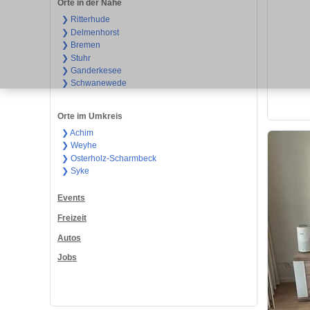
Orte in der Nähe
❯ Ritterhude
❯ Delmenhorst
❯ Bremen
❯ Stuhr
❯ Ganderkesee
❯ Schwanewede
Orte im Umkreis
❯ Achim
❯ Weyhe
❯ Osterholz-Scharmbeck
❯ Syke
Events
Freizeit
Autos
Jobs