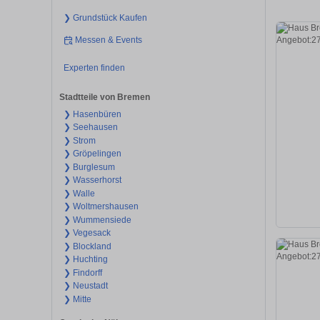
❯ Grundstück Kaufen
Messen & Events
Experten finden
Stadtteile von Bremen
❯ Hasenbüren
❯ Seehausen
❯ Strom
❯ Gröpelingen
❯ Burglesum
❯ Wasserhorst
❯ Walle
❯ Woltmershausen
❯ Wummensiede
❯ Vegesack
❯ Blockland
❯ Huchting
❯ Findorff
❯ Neustadt
❯ Mitte