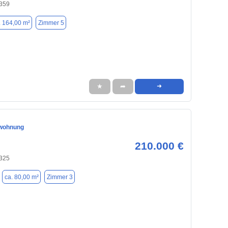
359
. 164,00 m²
Zimmer 5
★
➦
➜
wohnung
210.000 €
325
ca. 80,00 m²
Zimmer 3