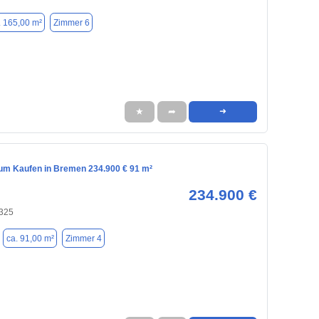
. 165,00 m²
Zimmer 6
★
➦
➜
m Kaufen in Bremen 234.900 € 91 m²
234.900 €
325
ca. 91,00 m²
Zimmer 4