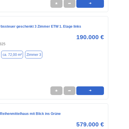
★
➦
➜
bssteuer geschenkt 3 Zimmer ETW 1. Etage links
190.000 €
325
ca. 72,00 m²
Zimmer 3
★
➦
➜
 Reihenmittelhaus mit Blick ins Grüne
579.000 €