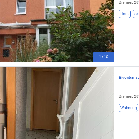
Bremen, 28
Haus
ca
1 / 10
Eigentums
Bremen, 28
Wohnung