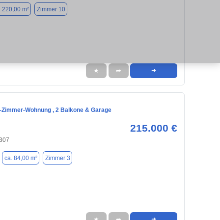
. 220,00 m²
Zimmer 10
★
➦
➜
-Zimmer-Wohnung , 2 Balkone & Garage
215.000 €
307
ca. 84,00 m²
Zimmer 3
★
➦
➜