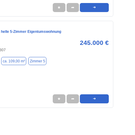
★
➦
➜
 helle 5-Zimmer Eigentumswohnung
245.000 €
307
ca. 109,00 m²
Zimmer 5
★
➦
➜