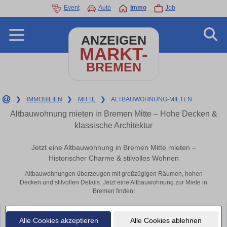
Event
Auto
Immo
Job
ANZEIGEN
MARKT-
BREMEN
❯
IMMOBILIEN
❯
MITTE
❯
ALTBAUWOHNUNG-MIETEN
Altbauwohnung mieten in Bremen Mitte – Hohe Decken &
klassische Architektur
Jetzt eine Altbauwohnung in Bremen Mitte mieten –
Historischer Charme & stilvolles Wohnen
Altbauwohnungen überzeugen mit großzügigen Räumen, hohen
Decken und stilvollen Details. Jetzt eine Altbauwohnung zur Miete in
Bremen finden!
Leider konnten wir derzeit keine passenden Objekte finden. Schauen Sie
Alle Cookies akzeptieren
Alle Cookies ablehnen
bald wieder vorbei!