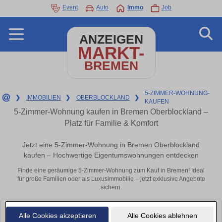
Event
Auto
Immo
Job
ANZEIGEN
MARKT-
BREMEN
5-ZIMMER-WOHNUNG-
❯
IMMOBILIEN
❯
OBERBLOCKLAND
❯
KAUFEN
5-Zimmer-Wohnung kaufen in Bremen Oberblockland –
Platz für Familie & Komfort
Jetzt eine 5-Zimmer-Wohnung in Bremen Oberblockland
kaufen – Hochwertige Eigentumswohnungen entdecken
Finde eine geräumige 5-Zimmer-Wohnung zum Kauf in Bremen! Ideal
für große Familien oder als Luxusimmobilie – jetzt exklusive Angebote
sichern.
Leider konnten wir derzeit keine passenden Objekte finden. Schauen Sie
Alle Cookies akzeptieren
Alle Cookies ablehnen
bald wieder vorbei!