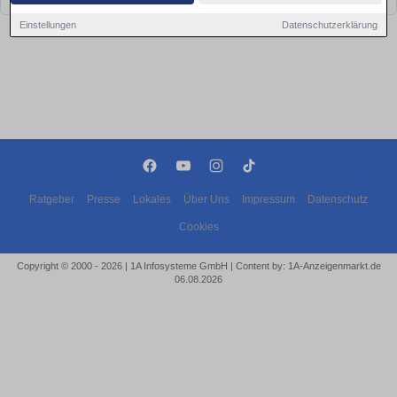
Einstellungen
Datenschutzerklärung
Ratgeber
Presse
Lokales
Über Uns
Impressum
Datenschutz
Cookies
Copyright © 2000 - 2026 | 1A Infosysteme GmbH | Content by: 1A-Anzeigenmarkt.de
06.08.2026