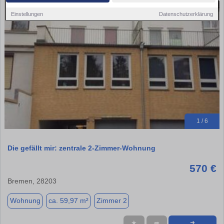
Einstellungen
Datenschutzerklärung
1 / 6
Die gefällt mir: zentrale 2-Zimmer-Wohnung
570 €
Bremen, 28203
Wohnung
ca. 59,97 m²
Zimmer 2
★
➦
➜