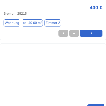
400 €
Bremen, 28215
Wohnung
ca. 40,00 m²
Zimmer 2
★
➦
➜