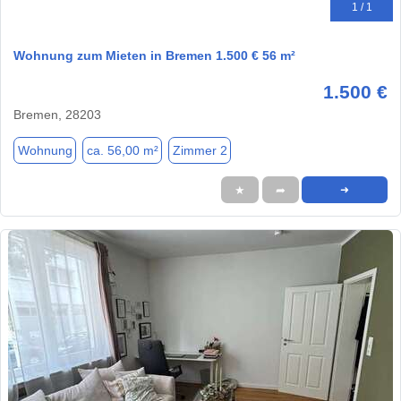
1 / 1
Wohnung zum Mieten in Bremen 1.500 € 56 m²
1.500 €
Bremen, 28203
Wohnung
ca. 56,00 m²
Zimmer 2
★
➦
➜