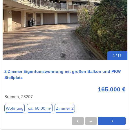
1 / 17
2 Zimmer Eigentumswohnung mit großen Balkon und PKW
Stellplatz
165.000 €
Bremen, 28207
Wohnung
ca. 60,00 m²
Zimmer 2
★
➦
➜