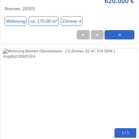
620.000 €
Bremen, 28355
Wohnung
ca. 170,00 m²
Zimmer 4
★
➦
➜
1 / 1