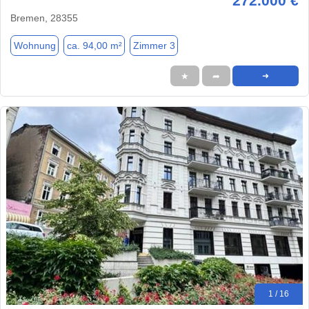
272.000 €
Bremen, 28355
Wohnung
ca. 94,00 m²
Zimmer 3
★
➦
➜
1 / 16