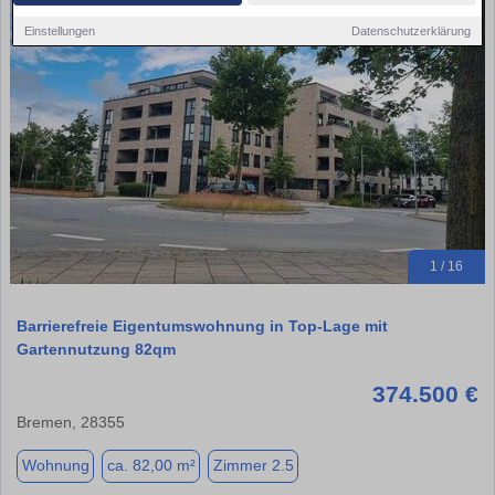
Einstellungen
Datenschutzerklärung
1 / 16
Barrierefreie Eigentumswohnung in Top-Lage mit
Gartennutzung 82qm
374.500 €
Bremen, 28355
Wohnung
ca. 82,00 m²
Zimmer 2.5