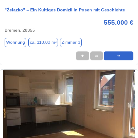
"Żelazko" – Ein Kultiges Domizil in Posen mit Geschichte
555.000 €
Bremen, 28355
Wohnung
ca. 110,00 m²
Zimmer 3
★
➦
➜