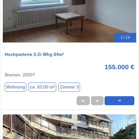
1 / 14
Hochparterre 3-Zi Whg 64m²
155.000 €
Bremen, 28207
Wohnung
ca. 63,00 m²
Zimmer 3
★
➦
➜