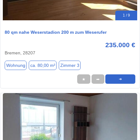
1 / 9
80 qm nahe Weserstadion 200 m zum Weserufer
235.000 €
Bremen, 28207
Wohnung
ca. 80,00 m²
Zimmer 3
★
➦
➜