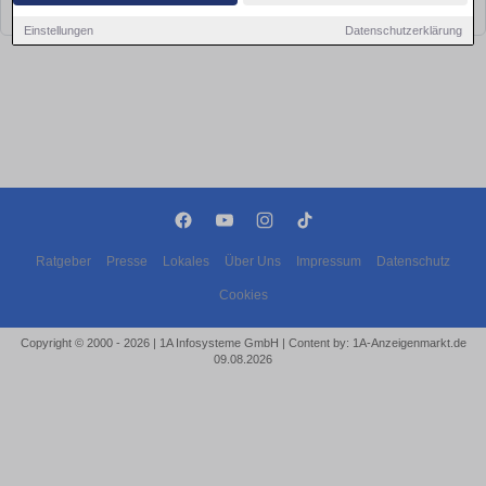
bald wieder vorbei!
Einstellungen
Datenschutzerklärung
Ratgeber
Presse
Lokales
Über Uns
Impressum
Datenschutz
Cookies
Copyright © 2000 - 2026 | 1A Infosysteme GmbH | Content by: 1A-Anzeigenmarkt.de
09.08.2026