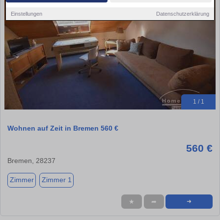
Einstellungen
Datenschutzerklärung
1 / 1
Wohnen auf Zeit in Bremen 560 €
560 €
Bremen, 28237
Zimmer
Zimmer 1
★
➦
➜