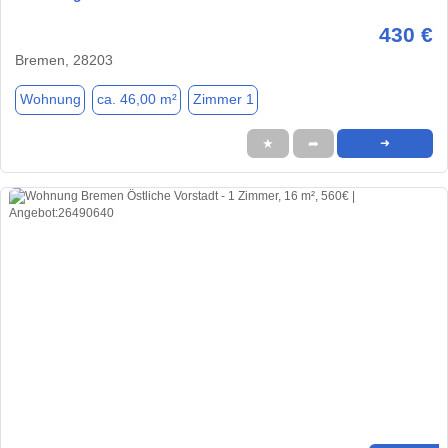
430 €
Bremen, 28203
Wohnung
ca. 46,00 m²
Zimmer 1
★
➦
➜