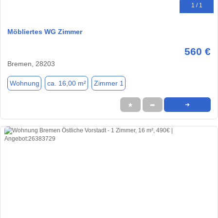
1 / 1
Möbliertes WG Zimmer
560 €
Bremen, 28203
Wohnung
ca. 16,00 m²
Zimmer 1
★
➦
➜