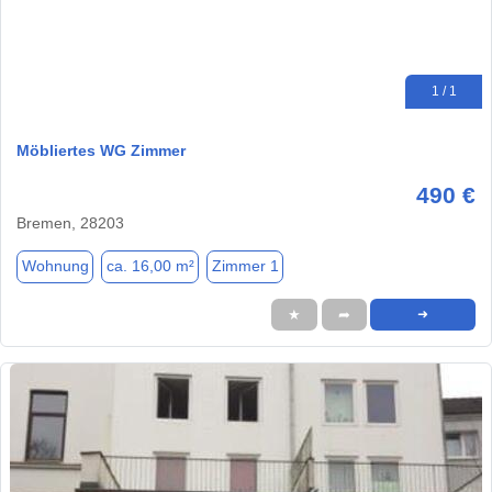
1 / 1
Möbliertes WG Zimmer
490 €
Bremen, 28203
Wohnung
ca. 16,00 m²
Zimmer 1
★
➦
➜