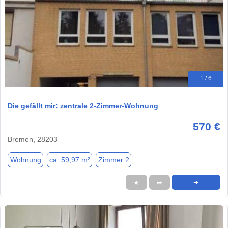
1 / 6
Die gefällt mir: zentrale 2-Zimmer-Wohnung
570 €
Bremen, 28203
Wohnung
ca. 59,97 m²
Zimmer 2
★
➦
➜