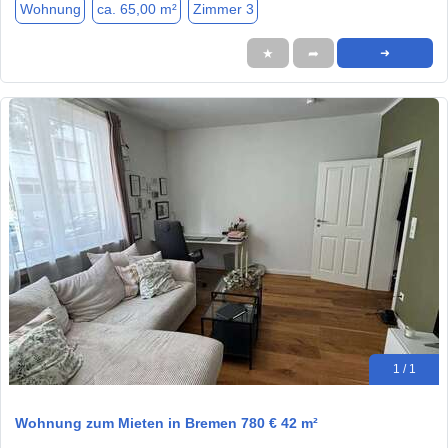
Wohnung
ca. 65,00 m²
Zimmer 3
★
➦
➜
1 / 1
Wohnung zum Mieten in Bremen 780 € 42 m²