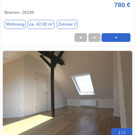
780 €
Bremen, 28199
Wohnung
ca. 42,00 m²
Zimmer 2
★
➦
➜
1 / 1