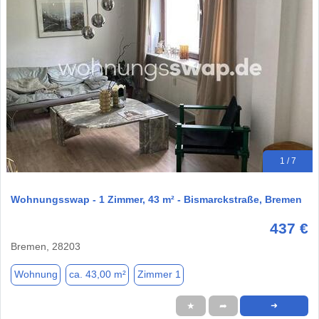
1 / 7
Wohnungsswap - 1 Zimmer, 43 m² - Bismarckstraße, Bremen
437 €
Bremen, 28203
Wohnung
ca. 43,00 m²
Zimmer 1
★
➦
➜