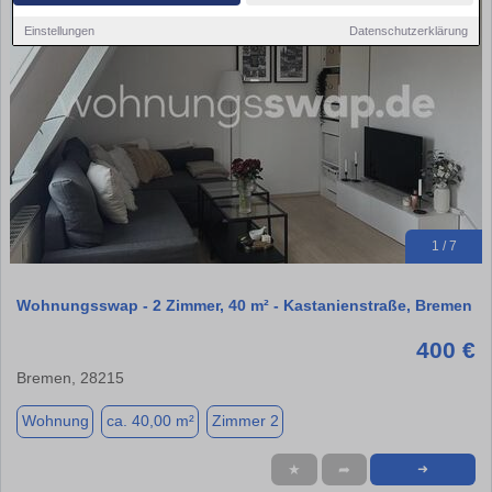
Einstellungen
Datenschutzerklärung
1 / 7
Wohnungsswap - 2 Zimmer, 40 m² - Kastanienstraße, Bremen
400 €
Bremen, 28215
Wohnung
ca. 40,00 m²
Zimmer 2
★
➦
➜