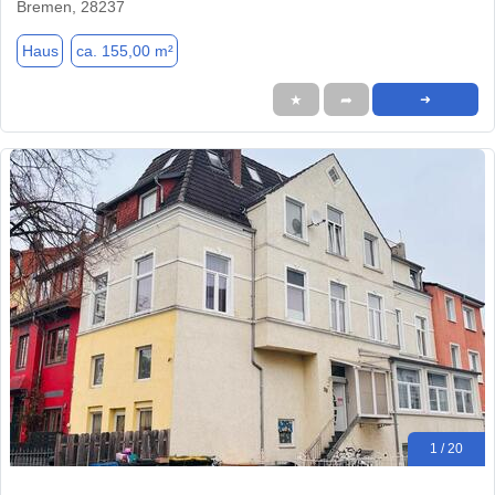
Bremen, 28237
Haus
ca. 155,00 m²
★
➦
➜
1 / 20