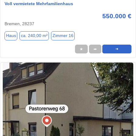
Voll vermietete Mehrfamilienhaus
550.000 €
Bremen, 28237
Haus
ca. 240,00 m²
Zimmer 16
★
➦
➜