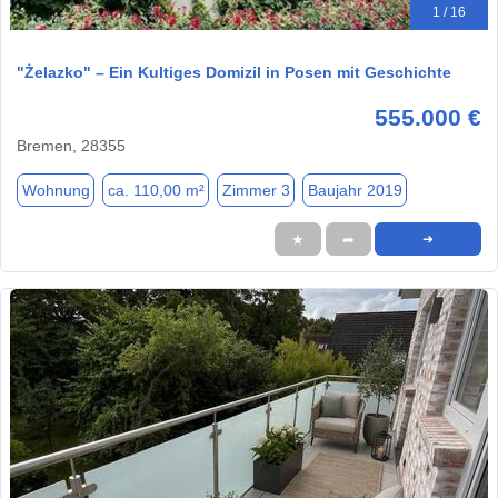
1 / 16
"Żelazko" – Ein Kultiges Domizil in Posen mit Geschichte
555.000 €
Bremen, 28355
Wohnung
ca. 110,00 m²
Zimmer 3
Baujahr 2019
★
➦
➜