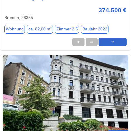
374.500 €
Bremen, 28355
Wohnung
ca. 82,00 m²
Zimmer 2.5
Baujahr 2022
★
➦
➜