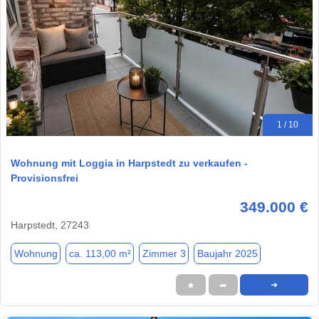
1 / 10
Wohnung mit Loggia in Harpstedt zu verkaufen -
Provisionsfrei
349.000 €
Harpstedt, 27243
Wohnung
ca. 113,00 m²
Zimmer 3
Baujahr 2025
★
➦
➜