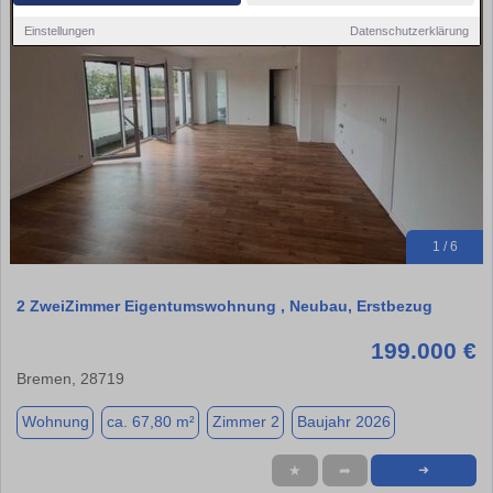
Einstellungen
Datenschutzerklärung
1 / 6
2 ZweiZimmer Eigentumswohnung , Neubau, Erstbezug
199.000 €
Bremen, 28719
Wohnung
ca. 67,80 m²
Zimmer 2
Baujahr 2026
★
➦
➜