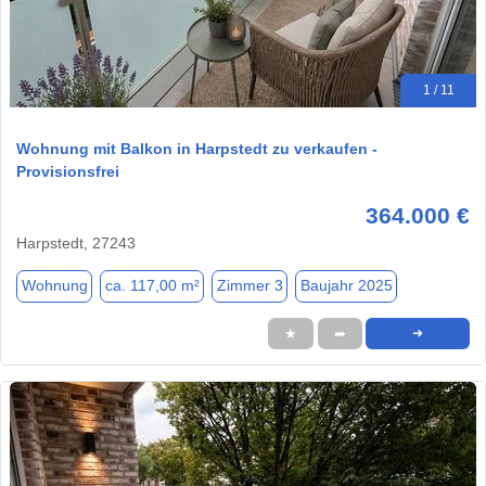
1 / 11
Wohnung mit Balkon in Harpstedt zu verkaufen -
Provisionsfrei
364.000 €
Harpstedt, 27243
Wohnung
ca. 117,00 m²
Zimmer 3
Baujahr 2025
★
➦
➜