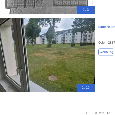
1 / 3
Sanierte E
Oyten, 288
Wohnung
1 / 15
1 - 10 von 12