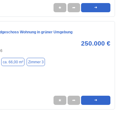
★
➦
➜
rdgeschoss Wohnung in grüner Umgebung
250.000 €
76
ca. 66,00 m²
Zimmer 3
★
➦
➜