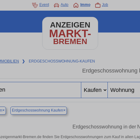
Event
Auto
Immo
Job
ANZEIGEN
MARKT-
BREMEN
MMOBILIEN
❯
ERDGESCHOSSWOHNUNG-KAUFEN
Erdgeschosswohnung 
×
×
n
Erdgeschosswohnung Kaufen
Erdgeschosswohnung in der 
nzeigenmarkt-Bremen.de finden Sie Erdgeschosswohnungen zum Kauf in allen Lagen