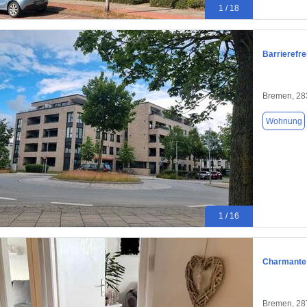
1 / 18
Barrierefr
Bremen, 28
Wohnung
1 / 16
Charmante 
Bremen, 28