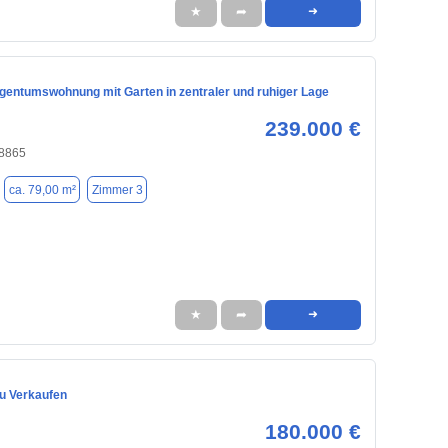
★
➦
➜
gentumswohnung mit Garten in zentraler und ruhiger Lage
239.000 €
28865
ca. 79,00 m²
Zimmer 3
★
➦
➜
zu Verkaufen
180.000 €