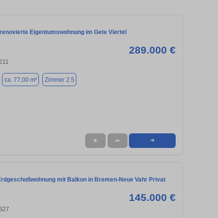
 renovierte Eigentumswohnung im Gete Viertel
289.000 €
211
ca. 77,00 m²
Zimmer 2.5
★
➦
➜
rdgeschoßwohnung mit Balkon in Bremen-Neue Vahr Privat
145.000 €
327