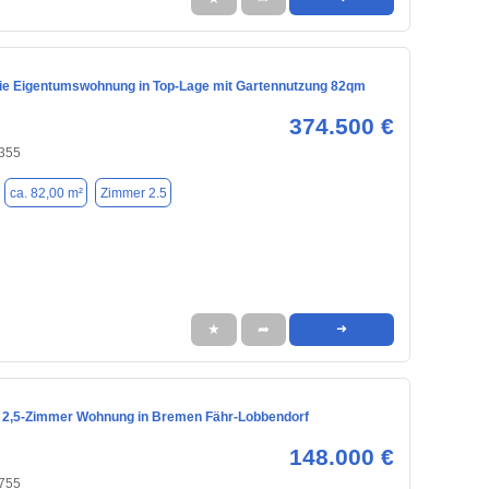
eie Eigentumswohnung in Top-Lage mit Gartennutzung 82qm
374.500 €
355
ca. 82,00 m²
Zimmer 2.5
★
➦
➜
2,5-Zimmer Wohnung in Bremen Fähr-Lobbendorf
148.000 €
755