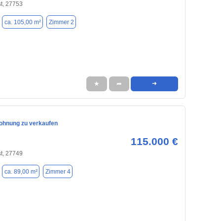
t, 27753
ca. 105,00 m²
Zimmer 2
★
➦
➜
hnung zu verkaufen
115.000 €
t, 27749
ca. 89,00 m²
Zimmer 4