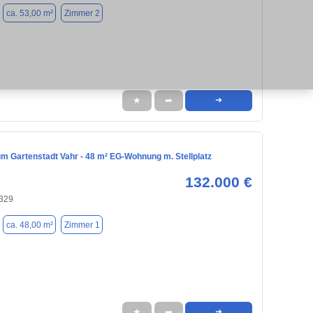
ca. 53,00 m²
Zimmer 2
★
➦
➜
m Gartenstadt Vahr - 48 m² EG-Wohnung m. Stellplatz
132.000 €
329
ca. 48,00 m²
Zimmer 1
★
➦
➜