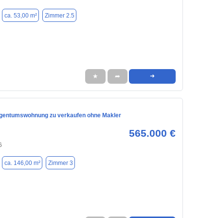
ca. 53,00 m²
Zimmer 2.5
★
➦
➜
igentumswohnung zu verkaufen ohne Makler
565.000 €
6
ca. 146,00 m²
Zimmer 3