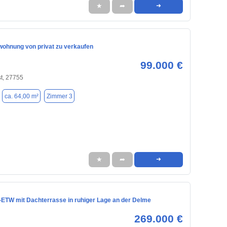
★
➦
➜
ohnung von privat zu verkaufen
99.000 €
t, 27755
ca. 64,00 m²
Zimmer 3
★
➦
➜
-ETW mit Dachterrasse in ruhiger Lage an der Delme
269.000 €