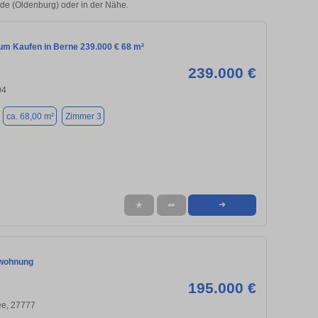
ude (Oldenburg) oder in der Nähe.
m Kaufen in Berne 239.000 € 68 m²
239.000 €
04
ca. 68,00 m²
Zimmer 3
★
➦
➜
wohnung
195.000 €
e, 27777