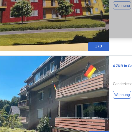
Wohnung
1 / 3
4 ZKB in G
Ganderkese
Wohnung