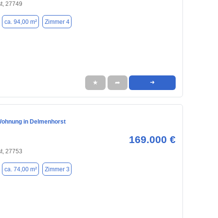
t, 27749
ca. 94,00 m²
Zimmer 4
★
➦
➜
ohnung in Delmenhorst
169.000 €
t, 27753
ca. 74,00 m²
Zimmer 3