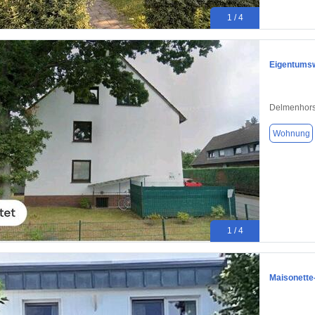
1 / 4
Eigentumsw
Delmenhors
Wohnung
1 / 4
Maisonette