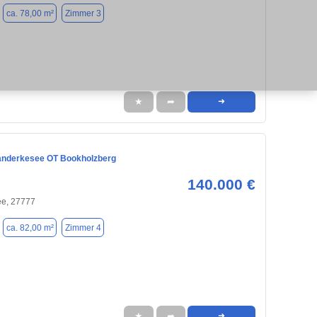
ca. 78,00 m²
Zimmer 3
★
➦
➜
anderkesee OT Bookholzberg
140.000 €
e, 27777
ca. 82,00 m²
Zimmer 4
★
➦
➜