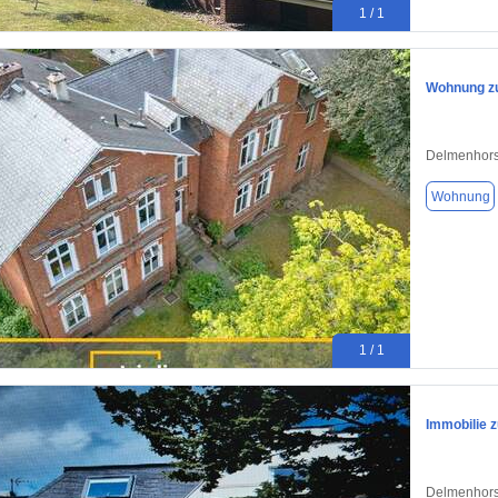
1 / 1
Wohnung zu
Delmenhors
Wohnung
1 / 1
Immobilie 
Delmenhors