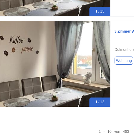
1 / 15
3 Zimmer W
Delmenhors
Wohnung
1 / 13
1 - 10 von 483