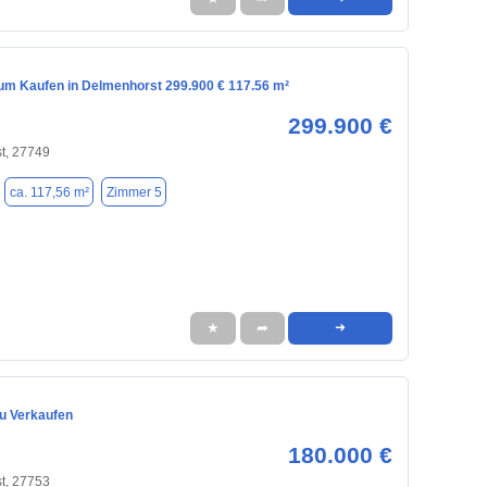
m Kaufen in Delmenhorst 299.900 € 117.56 m²
299.900 €
t, 27749
ca. 117,56 m²
Zimmer 5
★
➦
➜
zu Verkaufen
180.000 €
t, 27753