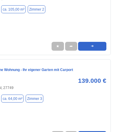
ca. 105,00 m²
Zimmer 2
★
➦
➜
ne Wohnung - Ihr eigener Garten mit Carport
139.000 €
t, 27749
ca. 64,00 m²
Zimmer 3