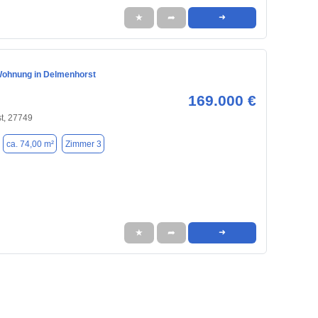
★
➦
➜
ohnung in Delmenhorst
169.000 €
t, 27749
ca. 74,00 m²
Zimmer 3
★
➦
➜