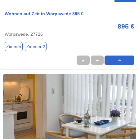
Wohnen auf Zeit in Worpswede 895 €
895 €
Worpswede, 27726
Zimmer
Zimmer 2
★
➦
➜