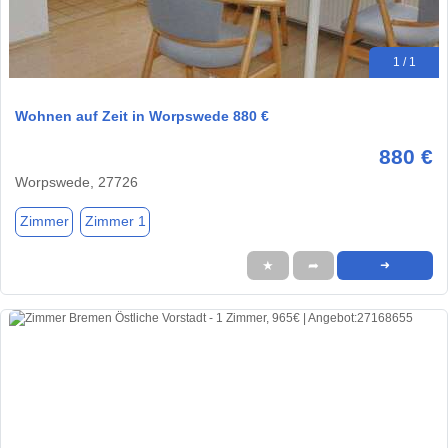
1 / 1
Wohnen auf Zeit in Worpswede 880 €
880 €
Worpswede, 27726
Zimmer
Zimmer 1
★
➦
➜