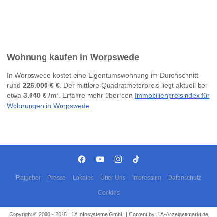
Wohnung kaufen in Worpswede
In Worpswede kostet eine Eigentumswohnung im Durchschnitt
rund
226.000 € €
. Der mittlere Quadratmeterpreis liegt aktuell bei
etwa
3.040 € /m²
. Erfahre mehr über den
Immobilienpreisindex für
Wohnungen in Worpswede
Ratgeber
Presse
Lokales
Über Uns
Impressum
Datenschutz
Cookies
Copyright © 2000 - 2026 | 1A Infosysteme GmbH | Content by: 1A-Anzeigenmarkt.de