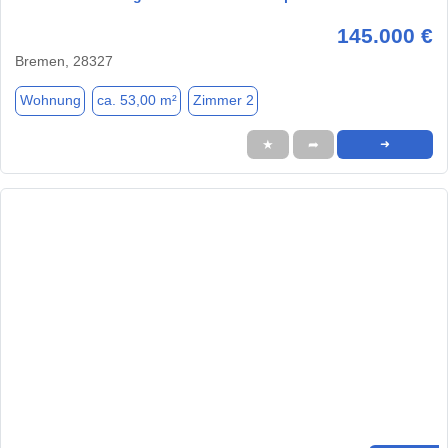
145.000 €
Bremen, 28327
Wohnung
ca. 53,00 m²
Zimmer 2
★
➦
➜