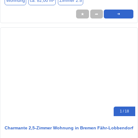
Wohnung
ca. 82,00 m²
Zimmer 2.5
★
➦
➜
1 / 18
Charmante 2,5-Zimmer Wohnung in Bremen Fähr-Lobbendorf