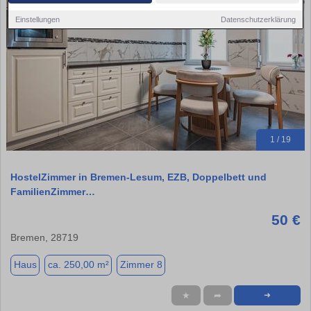
Einstellungen
Datenschutzerklärung
1 / 19
HostelZimmer in Bremen-Lesum, EZB, Doppelbett und
FamilienZimmer…
50 €
Bremen, 28719
Haus
ca. 250,00 m²
Zimmer 8
★
➦
➜