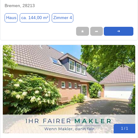
Bremen, 28213
Haus
ca. 144,00 m²
Zimmer 4
★
➦
➜
1 / 1