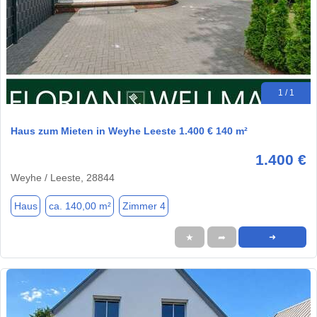
1 / 1
Haus zum Mieten in Weyhe Leeste 1.400 € 140 m²
1.400 €
Weyhe / Leeste, 28844
Haus
ca. 140,00 m²
Zimmer 4
★
➦
➜