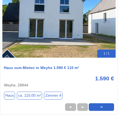
1 / 1
Haus zum Mieten in Weyhe 1.590 € 110 m²
1.590 €
Weyhe, 28844
Haus
ca. 110,00 m²
Zimmer 4
★
➦
➜