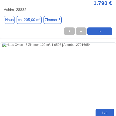
1.790 €
Achim, 28832
Haus
ca. 205,00 m²
Zimmer 5
★
➦
➜
1 / 1