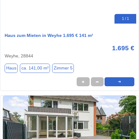
1 / 1
Haus zum Mieten in Weyhe 1.695 € 141 m²
1.695 €
Weyhe, 28844
Haus
ca. 141,00 m²
Zimmer 5
★
➦
➜