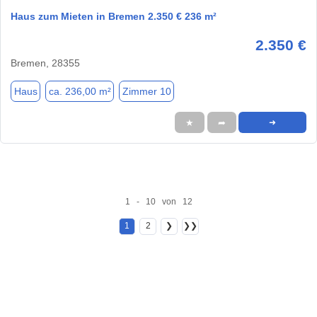
Haus zum Mieten in Bremen 2.350 € 236 m²
2.350 €
Bremen, 28355
Haus
ca. 236,00 m²
Zimmer 10
★
➦
➜
1 - 10 von 12
1
2
❯
❯❯