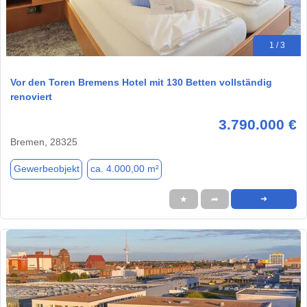
1 / 3
Vor den Toren Bremens Hotel mit 130 Betten vollständig
renoviert
3.790.000 €
Bremen, 28325
Gewerbeobjekt
ca. 4.000,00 m²
★
➦
➜