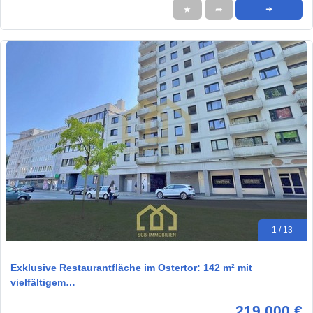
★
➦
➜
1 / 13
Exklusive Restaurantfläche im Ostertor: 142 m² mit
vielfältigem…
219.000 €