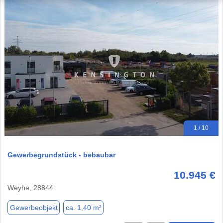
1 / 10
Gewerbegrundstück - bebaubar
10.945 €
Weyhe, 28844
Gewerbeobjekt
ca. 1,40 m²