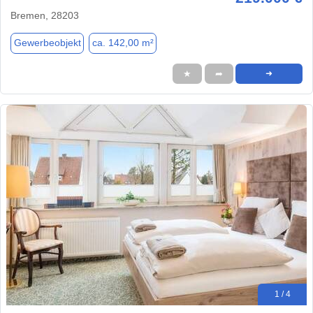
Bremen, 28203
Gewerbeobjekt
ca. 142,00 m²
★
➦
➜
1 / 4