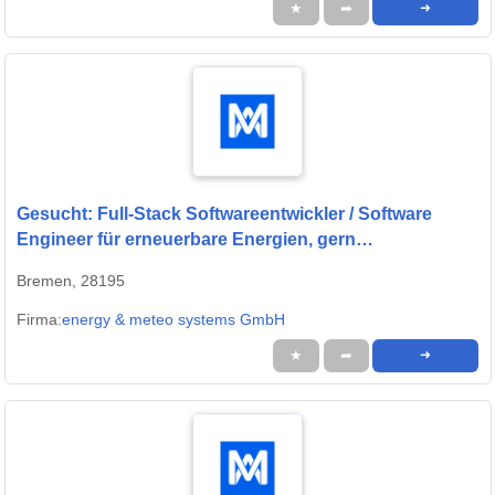
★
➦
➜
Gesucht: Full-Stack Softwareentwickler / Software
Engineer für erneuerbare Energien, gern
Fachinformatiker, Physiker oder Quereinsteiger (w/m/d)
Bremen, 28195
Firma:
energy & meteo systems GmbH
★
➦
➜