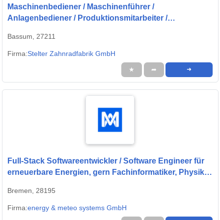
Maschinenbediener / Maschinenführer /
Anlagenbediener / Produktionsmitarbeiter /
Produktionshelfer (m/w/d) - CNC-Fertigung |
Bassum, 27211
Quereinsteiger willkommen
Firma:
Stelter Zahnradfabrik GmbH
★
➦
➜
Full-Stack Softwareentwickler / Software Engineer für
erneuerbare Energien, gern Fachinformatiker, Physiker
oder Quereinsteiger (w/m/d)
Bremen, 28195
Firma:
energy & meteo systems GmbH