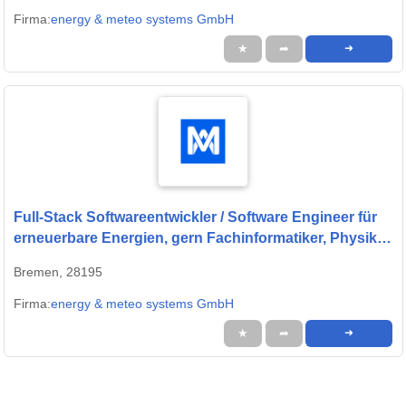
Firma:
energy & meteo systems GmbH
★
➦
➜
Full-Stack Softwareentwickler / Software Engineer für
erneuerbare Energien, gern Fachinformatiker, Physiker
oder Quereinsteiger (w/m/d) - energy & meteo systems
Bremen, 28195
GmbH
Firma:
energy & meteo systems GmbH
★
➦
➜