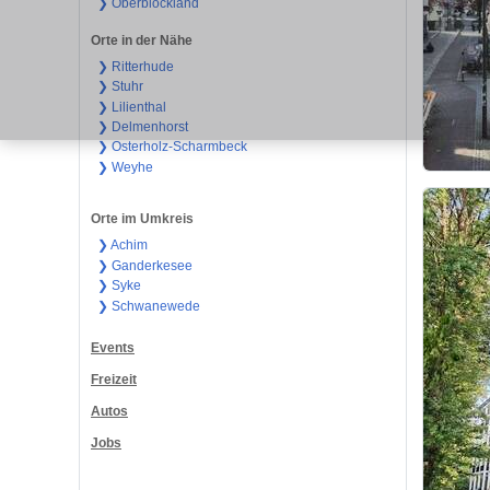
❯ Oberblockland
Orte in der Nähe
❯ Ritterhude
❯ Stuhr
❯ Lilienthal
❯ Delmenhorst
❯ Osterholz-Scharmbeck
❯ Weyhe
Orte im Umkreis
❯ Achim
❯ Ganderkesee
❯ Syke
❯ Schwanewede
Events
Freizeit
Autos
Jobs