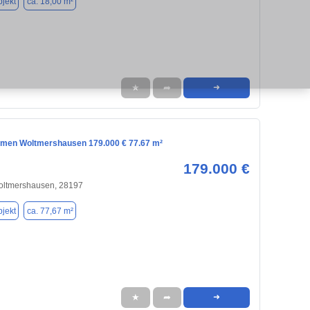
jekt
ca. 18,00 m²
★
➦
➜
emen Woltmershausen 179.000 € 77.67 m²
179.000 €
oltmershausen, 28197
jekt
ca. 77,67 m²
★
➦
➜