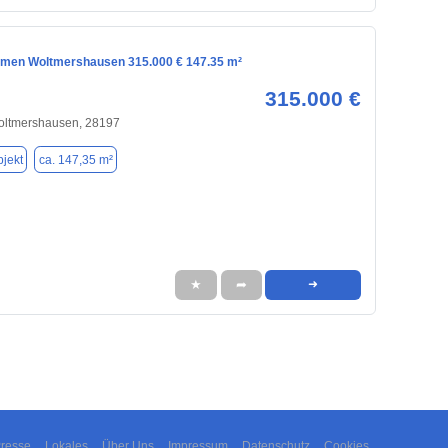
emen Woltmershausen 315.000 € 147.35 m²
315.000 €
oltmershausen, 28197
jekt
ca. 147,35 m²
★
➦
➜
resse
Lokales
Über Uns
Impressum
Datenschutz
Cookies