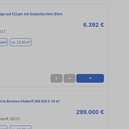
age auf 511qm mit fantastischem Blick
6.392 €
217
jekt
ca. 12,50 m²
★
➦
➜
l in Bremen Findorff 289.000 € 18 m²
289.000 €
ndorff, 28215