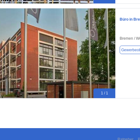
Büro in Br
Bremen / W
Gewerbeob
1 / 1
Ratgeber
P