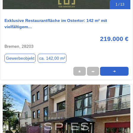
1 / 13
Exklusive Restaurantfläche im Ostertor: 142 m² mit
vielfältigem…
219.000 €
Bremen, 28203
Gewerbeobjekt
ca. 142,00 m²
★
➦
➜