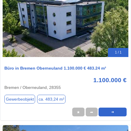
1 / 1
Büro in Bremen Oberneuland 1.100.000 € 483.24 m²
1.100.000 €
Bremen / Oberneuland, 28355
Gewerbeobjekt
ca. 483,24 m²
★
➦
➜