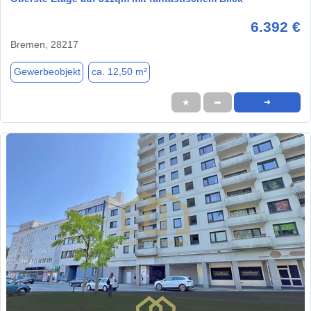
6.392 €
Bremen, 28217
Gewerbeobjekt
ca. 12,50 m²
★
➦
➜