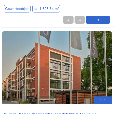
Gewerbeobjekt
ca. 1.623,64 m²
★
➦
➜
1 / 1
Büro in Bremen Woltmershausen 315.000 € 147.35 m²