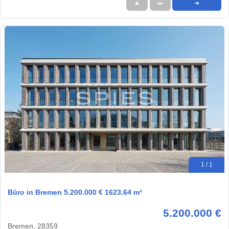
★
➦
➜
1 / 1
Büro in Bremen 5.200.000 € 1623.64 m²
5.200.000 €
Bremen, 28359