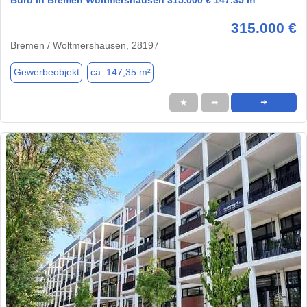
315.000 €
Bremen / Woltmershausen, 28197
Gewerbeobjekt
ca. 147,35 m²
★
➦
➜