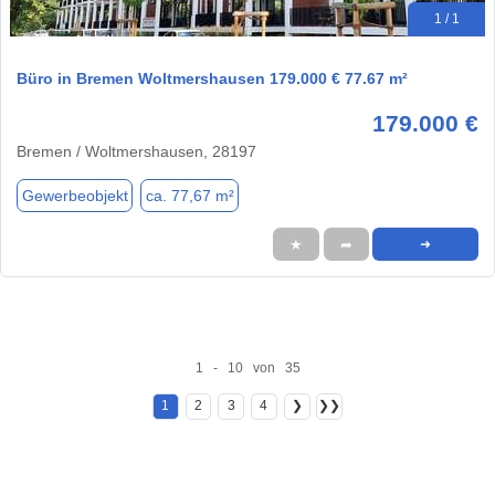
1 / 1
Büro in Bremen Woltmershausen 179.000 € 77.67 m²
179.000 €
Bremen / Woltmershausen, 28197
Gewerbeobjekt
ca. 77,67 m²
★
➦
➜
1 - 10 von 35
1
2
3
4
❯
❯❯