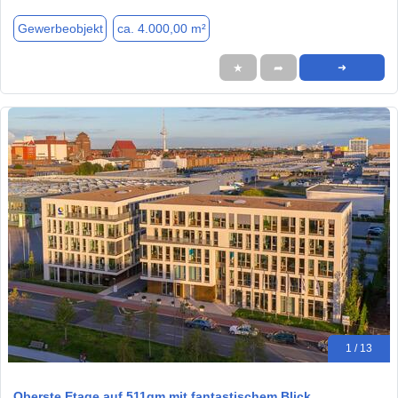
Gewerbeobjekt
ca. 4.000,00 m²
★
➦
➜
1 / 13
Oberste Etage auf 511qm mit fantastischem Blick