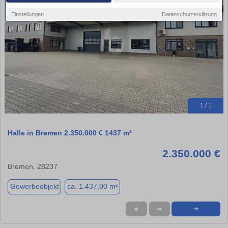
Einstellungen
Datenschutzerklärung
1 / 1
Halle in Bremen 2.350.000 € 1437 m²
2.350.000 €
Bremen, 28237
Gewerbeobjekt
ca. 1.437,00 m²
★
➦
➜