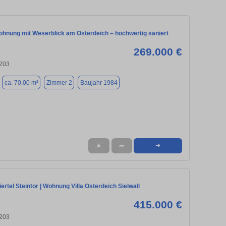
hnung mit Weserblick am Osterdeich – hochwertig saniert
269.000 €
203
ca. 70,00 m²
Zimmer 2
Baujahr 1984
★
➦
➜
ertel Steintor | Wohnung Villa Osterdeich Sielwall
415.000 €
203