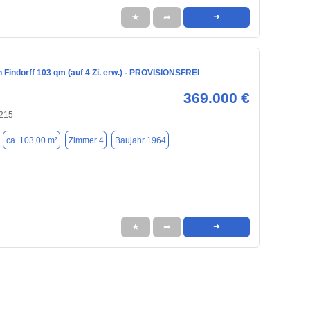
★
➦
➜
in Findorff 103 qm (auf 4 Zi. erw.) - PROVISIONSFREI
369.000 €
215
ca. 103,00 m²
Zimmer 4
Baujahr 1964
★
➦
➜