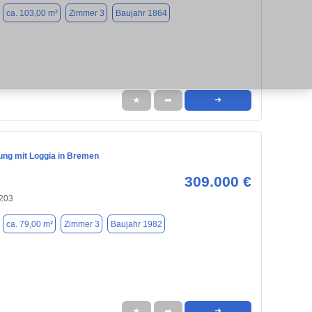
ca. 103,00 m²
Zimmer 3
Baujahr 1864
★
➦
➜
ng mit Loggia in Bremen
309.000 €
203
ca. 79,00 m²
Zimmer 3
Baujahr 1982
★
➦
➜