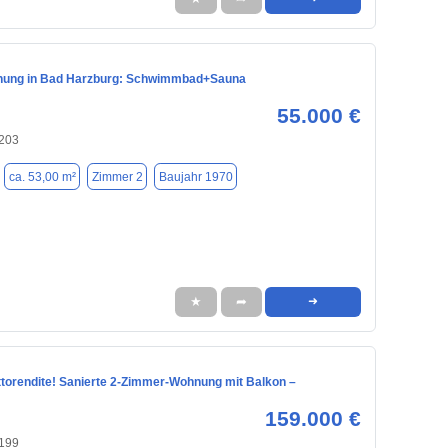
nung in Bad Harzburg: Schwimmbad+Sauna
55.000 €
203
ca. 53,00 m²
Zimmer 2
Baujahr 1970
★
➦
➜
ttorendite! Sanierte 2-Zimmer-Wohnung mit Balkon –
159.000 €
199