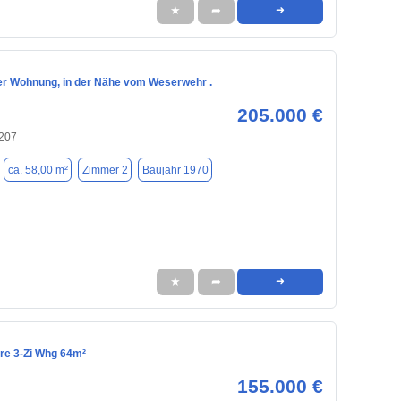
★
➦
➜
r Wohnung, in der Nähe vom Weserwehr .
205.000 €
207
ca. 58,00 m²
Zimmer 2
Baujahr 1970
★
➦
➜
re 3-Zi Whg 64m²
155.000 €