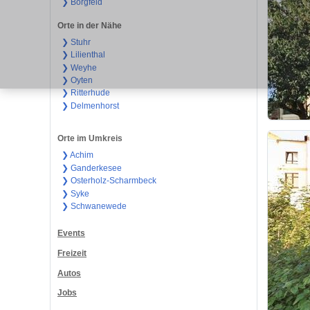
❯ Borgfeld
Orte in der Nähe
❯ Stuhr
❯ Lilienthal
❯ Weyhe
❯ Oyten
❯ Ritterhude
❯ Delmenhorst
Orte im Umkreis
❯ Achim
❯ Ganderkesee
❯ Osterholz-Scharmbeck
❯ Syke
❯ Schwanewede
Events
Freizeit
Autos
Jobs