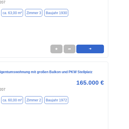
207
ca. 63,00 m²
Zimmer 3
Baujahr 1930
★
➦
➜
igentumswohnung mit großen Balkon und PKW Stellplatz
165.000 €
207
ca. 60,00 m²
Zimmer 2
Baujahr 1972