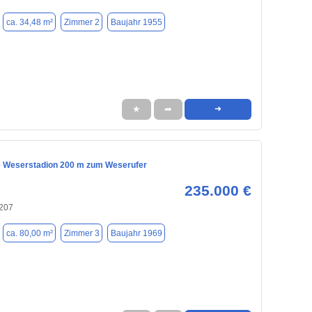
ca. 34,48 m²
Zimmer 2
Baujahr 1955
★
➦
➜
 Weserstadion 200 m zum Weserufer
235.000 €
207
ca. 80,00 m²
Zimmer 3
Baujahr 1969