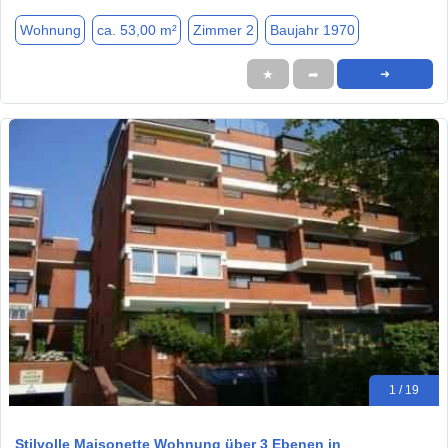
Wohnung
ca. 53,00 m²
Zimmer 2
Baujahr 1970
★
➦
➜
1 / 19
Stilvolle Maisonette Wohnung über 3 Ebenen in