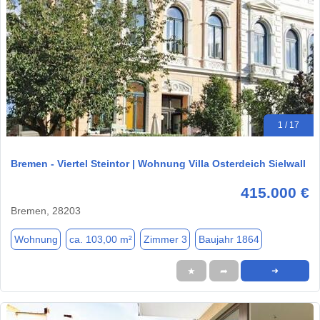
1 / 17
Bremen - Viertel Steintor | Wohnung Villa Osterdeich Sielwall
415.000 €
Bremen, 28203
Wohnung
ca. 103,00 m²
Zimmer 3
Baujahr 1864
★
➦
➜