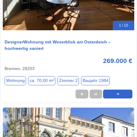
1 / 10
DesignerWohnung mit Weserblick am Osterdeich –
hochwertig saniert
269.000 €
Bremen, 28203
Wohnung
ca. 70,00 m²
Zimmer 2
Baujahr 1984
★
➦
➜