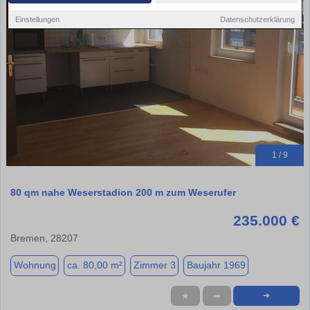
Einstellungen
Datenschutzerklärung
1 / 9
80 qm nahe Weserstadion 200 m zum Weserufer
235.000 €
Bremen, 28207
Wohnung
ca. 80,00 m²
Zimmer 3
Baujahr 1969
★
➦
➜