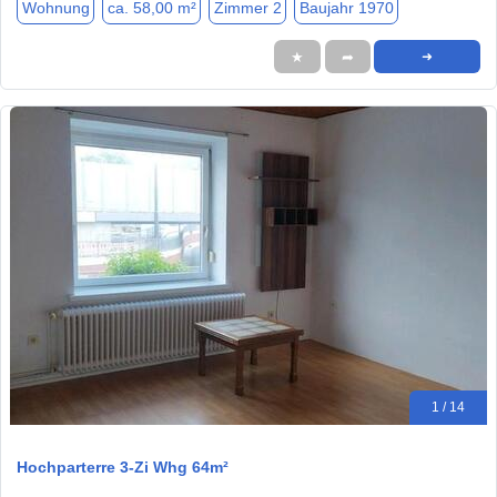
Wohnung
ca. 58,00 m²
Zimmer 2
Baujahr 1970
★
➦
➜
1 / 14
Hochparterre 3-Zi Whg 64m²