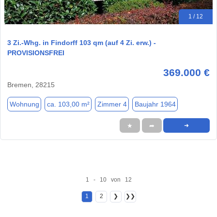
1 / 12
3 Zi.-Whg. in Findorff 103 qm (auf 4 Zi. erw.) -
PROVISIONSFREI
369.000 €
Bremen, 28215
Wohnung
ca. 103,00 m²
Zimmer 4
Baujahr 1964
★
➦
➜
1 - 10 von 12
1
2
❯
❯❯