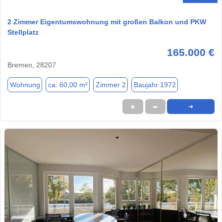
2 Zimmer Eigentumswohnung mit großen Balkon und PKW
Stellplatz
165.000 €
Bremen, 28207
Wohnung
ca. 60,00 m²
Zimmer 2
Baujahr 1972
★
➦
➜