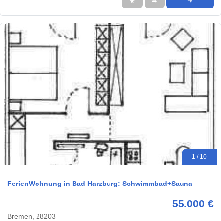
★
➦
➜
1 / 10
FerienWohnung in Bad Harzburg: Schwimmbad+Sauna
55.000 €
Bremen, 28203