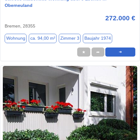
Oberneuland
272.000 €
Bremen, 28355
Wohnung
ca. 94,00 m²
Zimmer 3
Baujahr 1974
★
➦
➜