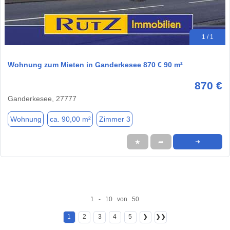
1 / 1
Wohnung zum Mieten in Ganderkesee 870 € 90 m²
870 €
Ganderkesee, 27777
Wohnung
ca. 90,00 m²
Zimmer 3
★
➦
➜
1 - 10 von 50
1
2
3
4
5
❯
❯❯