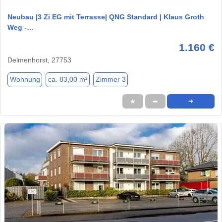
Neubau |3 Zi EG mit Terrasse| QNG Standard | Klaus Groth
Weg -…
1.160 €
Delmenhorst, 27753
Wohnung
ca. 83,00 m²
Zimmer 3
★
➦
➜