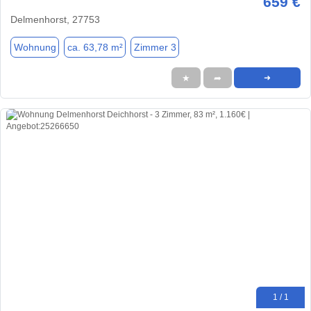
659 €
Delmenhorst, 27753
Wohnung
ca. 63,78 m²
Zimmer 3
★
➦
➜
1 / 1