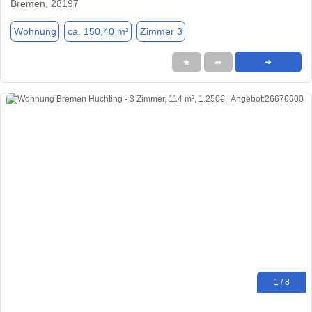
Bremen, 28197
Wohnung
ca. 150,40 m²
Zimmer 3
★
➦
➜
1 / 8