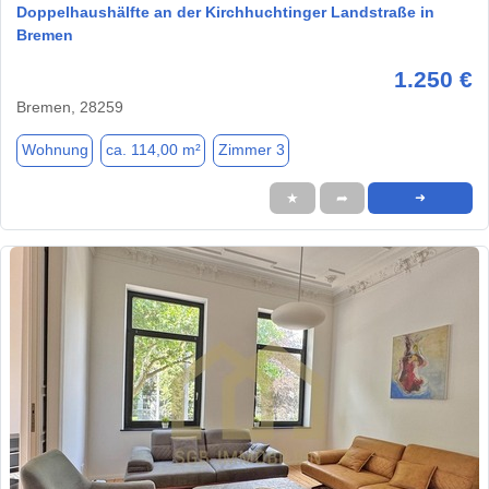
Doppelhaushälfte an der Kirchhuchtinger Landstraße in
Bremen
1.250 €
Bremen, 28259
Wohnung
ca. 114,00 m²
Zimmer 3
★
➦
➜