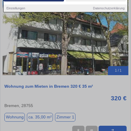
Einstellungen
Datenschutzerklärung
1 / 1
Wohnung zum Mieten in Bremen 320 € 35 m²
320 €
Bremen, 28755
Wohnung
ca. 35,00 m²
Zimmer 1
★
➦
➜