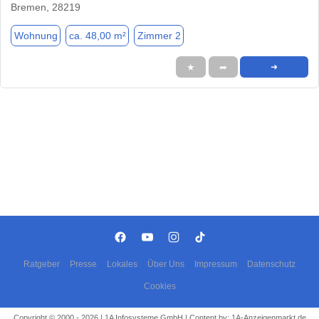
Bremen, 28219
Wohnung
ca. 48,00 m²
Zimmer 2
★
➦
➜
Ratgeber
Presse
Lokales
Über Uns
Impressum
Datenschutz
Cookies
Copyright © 2000 - 2026 | 1A Infosysteme GmbH | Content by: 1A-Anzeigenmarkt.de