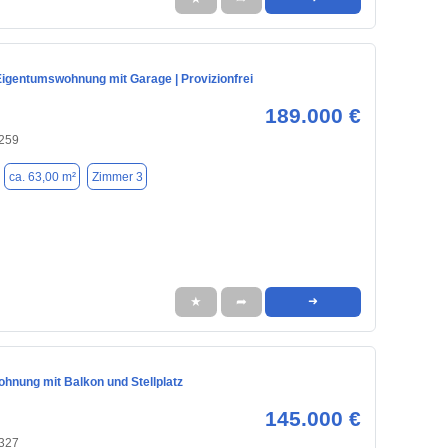
igentumswohnung mit Garage | Provizionfrei
189.000 €
259
ca. 63,00 m²
Zimmer 3
★
➦
➜
hnung mit Balkon und Stellplatz
145.000 €
327