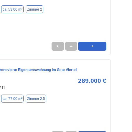
ca. 53,00 m²
Zimmer 2
★
➦
➜
 renovierte Eigentumswohnung im Gete Viertel
289.000 €
211
ca. 77,00 m²
Zimmer 2.5