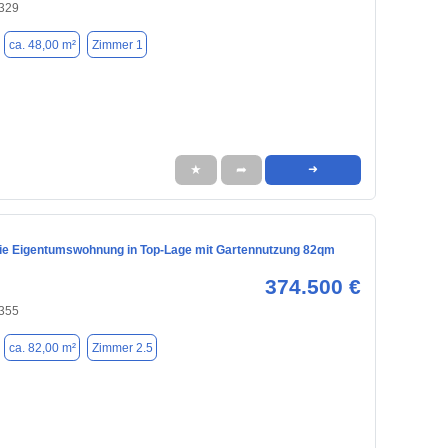
329
ca. 48,00 m²
Zimmer 1
★
➦
➜
eie Eigentumswohnung in Top-Lage mit Gartennutzung 82qm
374.500 €
355
ca. 82,00 m²
Zimmer 2.5