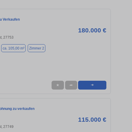
zu Verkaufen
180.000 €
t, 27753
ca. 105,00 m²
Zimmer 2
★
➦
➜
hnung zu verkaufen
115.000 €
t, 27749