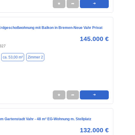
★
➦
➜
rdgeschoßwohnung mit Balkon in Bremen-Neue Vahr Privat
145.000 €
327
ca. 53,00 m²
Zimmer 2
★
➦
➜
m Gartenstadt Vahr - 48 m² EG-Wohnung m. Stellplatz
132.000 €