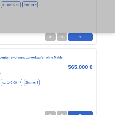
ca. 89,00 m²
Zimmer 4
★
➦
➜
igentumswohnung zu verkaufen ohne Makler
565.000 €
6
ca. 146,00 m²
Zimmer 3
★
➦
➜