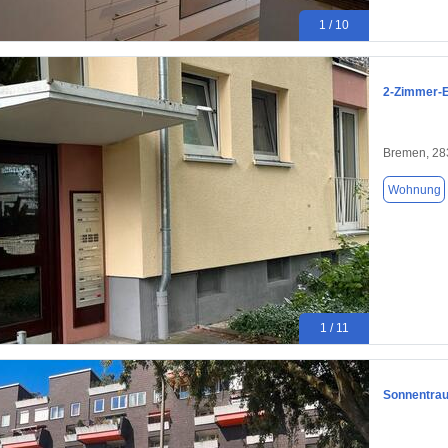
1 / 10
2-Zimmer-E
Bremen, 28
Wohnung
1 / 11
Sonnentrau