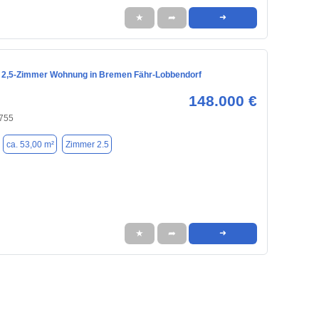
★
➦
➜
2,5-Zimmer Wohnung in Bremen Fähr-Lobbendorf
148.000 €
755
ca. 53,00 m²
Zimmer 2.5
★
➦
➜