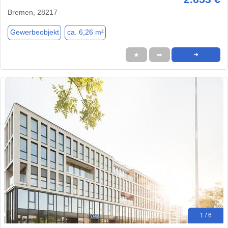
Bremen, 28217
Gewerbeobjekt
ca. 6,26 m²
★
➦
➜
1 / 6