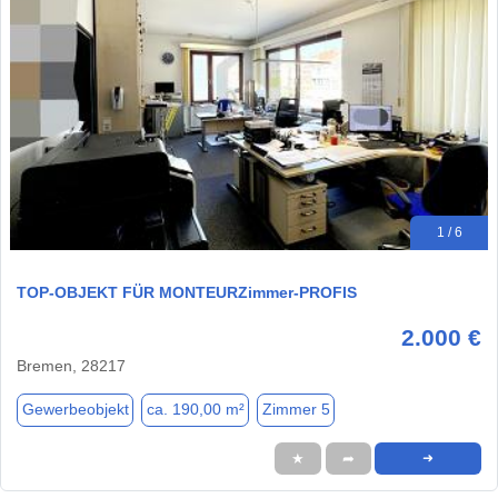
1 / 6
TOP-OBJEKT FÜR MONTEURZimmer-PROFIS
2.000 €
Bremen, 28217
Gewerbeobjekt
ca. 190,00 m²
Zimmer 5
★
➦
➜