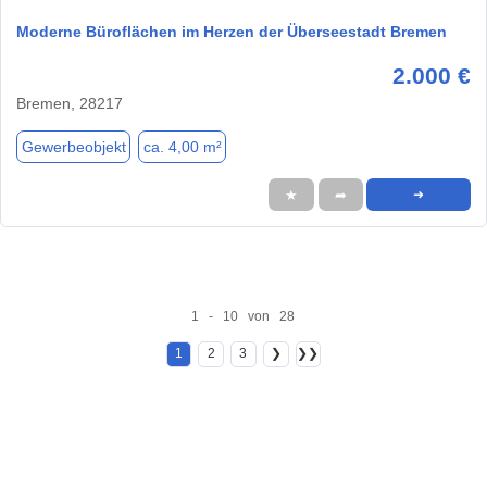
Moderne Büroflächen im Herzen der Überseestadt Bremen
2.000 €
Bremen, 28217
Gewerbeobjekt
ca. 4,00 m²
★
➦
➜
1 - 10 von 28
1
2
3
❯
❯❯