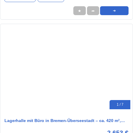
★
➦
➜
1 / 7
Lagerhalle mit Büro in Bremen-Überseestadt – ca. 420 m²,…
2.653 €