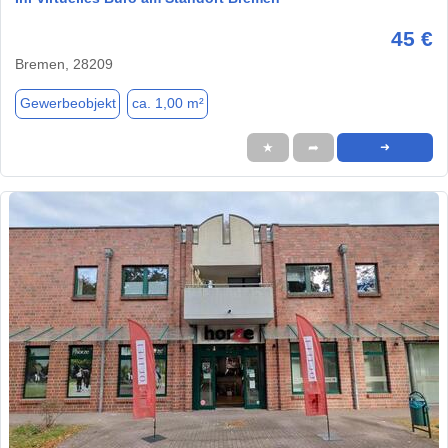
45 €
Bremen, 28209
Gewerbeobjekt
ca. 1,00 m²
★
➦
➜