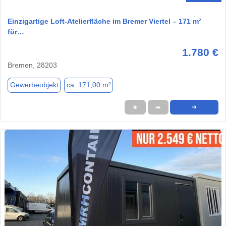
Einzigartige Loft-Atelierfläche im Bremer Viertel – 171 m²
für…
1.780 €
Bremen, 28203
Gewerbeobjekt
ca. 171,00 m²
★
➦
➜