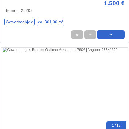
1.500 €
Bremen, 28203
Gewerbeobjekt
ca. 301,00 m²
★
➦
➜
1 / 12