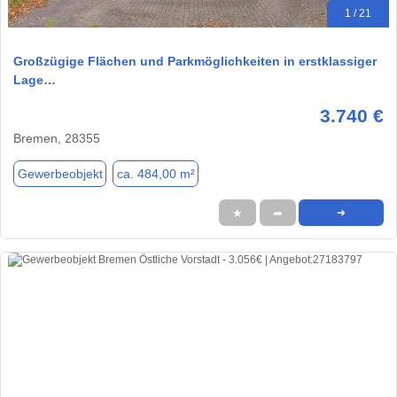
1 / 21
Großzügige Flächen und Parkmöglichkeiten in erstklassiger
Lage…
3.740 €
Bremen, 28355
Gewerbeobjekt
ca. 484,00 m²
★
➦
➜