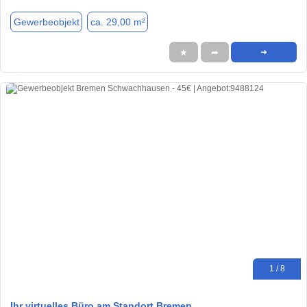
Gewerbeobjekt
ca. 29,00 m²
★
➦
➜
1 / 8
Ihr virtuelles Büro am Standort Bremen