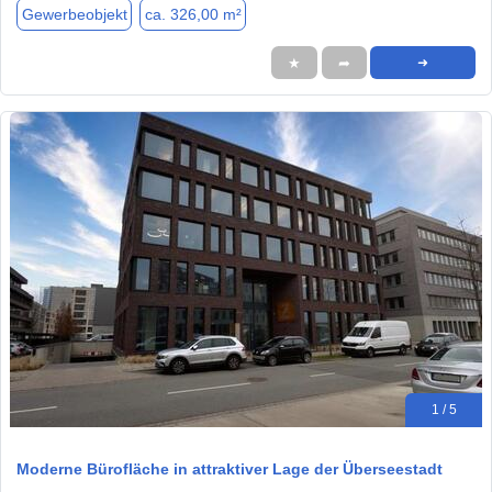
Gewerbeobjekt
ca. 326,00 m²
★
➦
➜
1 / 5
Moderne Bürofläche in attraktiver Lage der Überseestadt