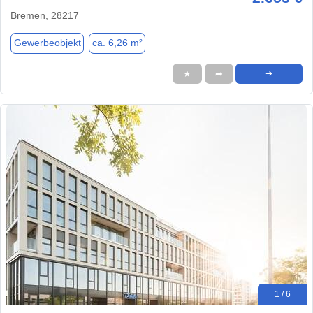
Bremen, 28217
Gewerbeobjekt
ca. 6,26 m²
★
➦
➜
1 / 6