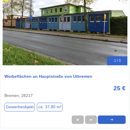
1 / 3
Werbeflächen an Hauptstraße von Utbremen
25 €
Bremen, 28217
Gewerbeobjekt
ca. 37,80 m²
★
➦
➜