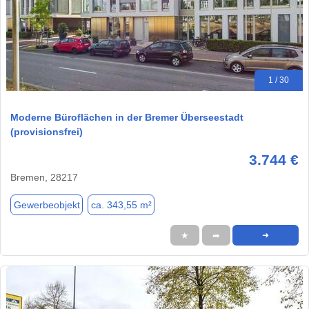
1 / 30
Moderne Büroflächen in der Bremer Überseestadt
(provisionsfrei)
3.744 €
Bremen, 28217
Gewerbeobjekt
ca. 343,55 m²
★
➦
➜