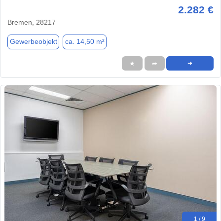
2.282 €
Bremen, 28217
Gewerbeobjekt
ca. 14,50 m²
★
➦
➜
1 / 9