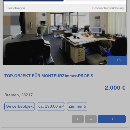
Einstellungen
Datenschutzerklärung
1 / 6
TOP-OBJEKT FÜR MONTEURZimmer-PROFIS
2.000 €
Bremen, 28217
Gewerbeobjekt
ca. 190,00 m²
Zimmer 5
★
➦
➜