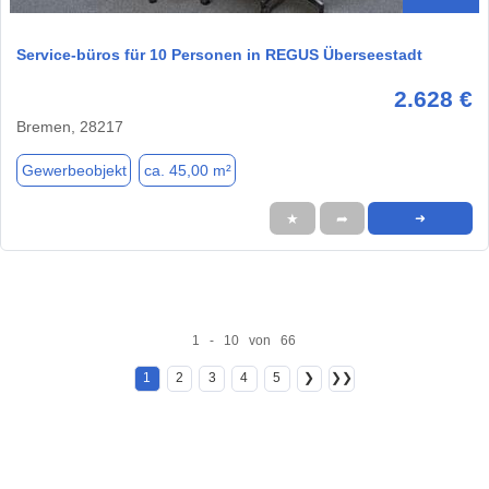
Service-büros für 10 Personen in REGUS Überseestadt
2.628 €
Bremen, 28217
Gewerbeobjekt
ca. 45,00 m²
★
➦
➜
1 - 10 von 66
1
2
3
4
5
❯
❯❯