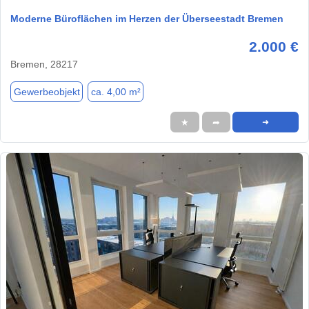
Moderne Büroflächen im Herzen der Überseestadt Bremen
2.000 €
Bremen, 28217
Gewerbeobjekt
ca. 4,00 m²
★
➦
➜