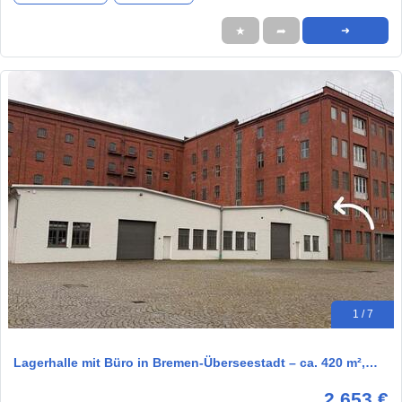
★
➦
➜
1 / 7
Lagerhalle mit Büro in Bremen-Überseestadt – ca. 420 m²,…
2.653 €