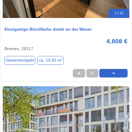
1 / 15
Einzigartige Bürofläche direkt an der Weser
4.808 €
Bremen, 28217
Gewerbeobjekt
ca. 13,50 m²
★
➦
➜