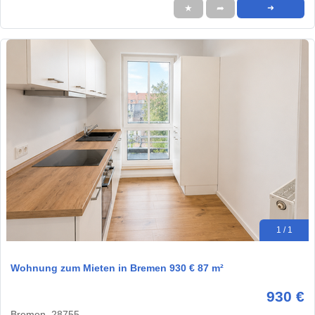
★
➦
➜
1 / 1
Wohnung zum Mieten in Bremen 930 € 87 m²
930 €
Bremen, 28755