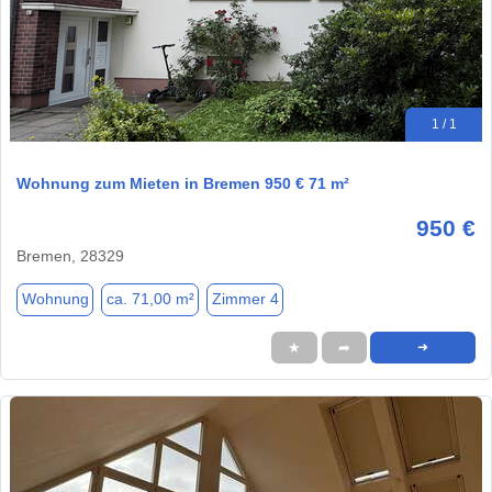
1 / 1
Wohnung zum Mieten in Bremen 950 € 71 m²
950 €
Bremen, 28329
Wohnung
ca. 71,00 m²
Zimmer 4
★
➦
➜