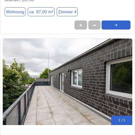
Wohnung
ca. 87,00 m²
Zimmer 4
★
➦
➜
1 / 1