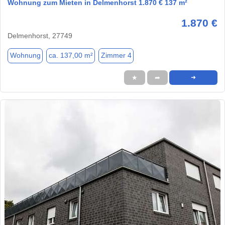
Wohnung zum Mieten in Delmenhorst 1.870 € 137 m²
1.870 €
Delmenhorst, 27749
Wohnung
ca. 137,00 m²
Zimmer 4
★
➦
➜