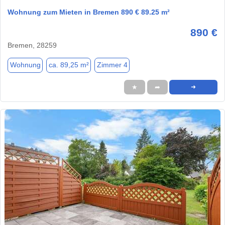
Wohnung zum Mieten in Bremen 890 € 89.25 m²
890 €
Bremen, 28259
Wohnung
ca. 89,25 m²
Zimmer 4
★
➦
➜