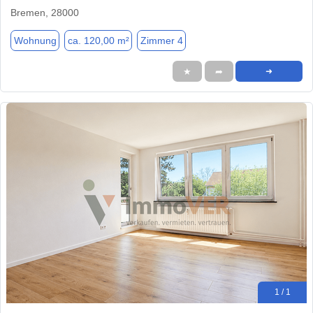
Bremen, 28000
Wohnung
ca. 120,00 m²
Zimmer 4
★
➦
➜
1 / 1