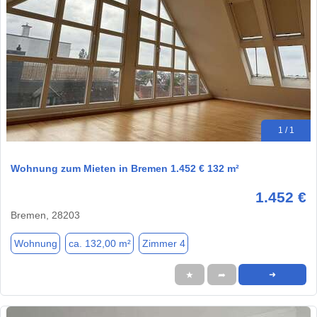
1 / 1
Wohnung zum Mieten in Bremen 1.452 € 132 m²
1.452 €
Bremen, 28203
Wohnung
ca. 132,00 m²
Zimmer 4
★
➦
➜