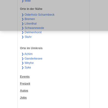
❯ Mitte
Orte in der Nähe
❯ Osterholz-Scharmbeck
❯ Bremen
❯ Lilienthal
❯ Schwanewede
❯ Delmenhorst
❯ Stuhr
Orte im Umkreis
❯ Achim
❯ Ganderkesee
❯ Weyhe
❯ Syke
Events
Freizeit
Autos
Jobs