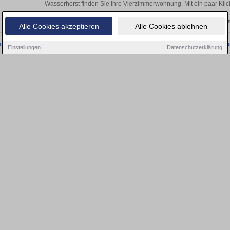
Wasserhorst finden Sie Ihre Vierzimmerwohnung. Mit ein paar Kli
Aktuelle Wohnung zum m
Alle Cookies akzeptieren
Alle Cookies ablehnen
onnten wir derzeit keine passenden Objekte finden. Schauen Sie bald wieder vo
Einstellungen
Datenschutzerklärung