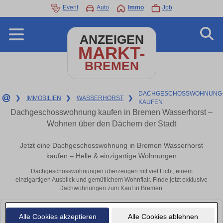
Event
Auto
Immo
Job
ANZEIGEN
MARKT-
BREMEN
DACHGESCHOSSWOHNUNG
❯
IMMOBILIEN
❯
WASSERHORST
❯
KAUFEN
Dachgeschosswohnung kaufen in Bremen Wasserhorst –
Wohnen über den Dächern der Stadt
Jetzt eine Dachgeschosswohnung in Bremen Wasserhorst
kaufen – Helle & einzigartige Wohnungen
Dachgeschosswohnungen überzeugen mit viel Licht, einem
einzigartigen Ausblick und gemütlichem Wohnflair. Finde jetzt exklusive
Dachwohnungen zum Kauf in Bremen.
Leider konnten wir derzeit keine passenden Objekte finden. Schauen Sie
Alle Cookies akzeptieren
Alle Cookies ablehnen
bald wieder vorbei!