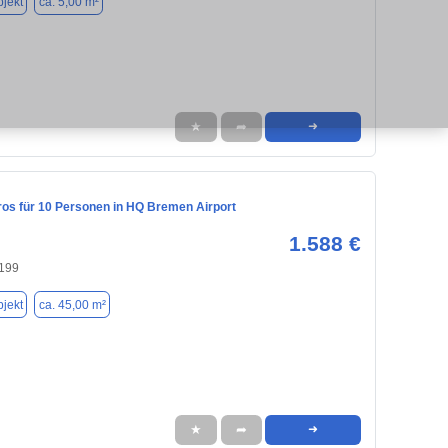
jekt
ca. 5,00 m²
★
➦
➜
ros für 10 Personen in HQ Bremen Airport
1.588 €
199
jekt
ca. 45,00 m²
★
➦
➜