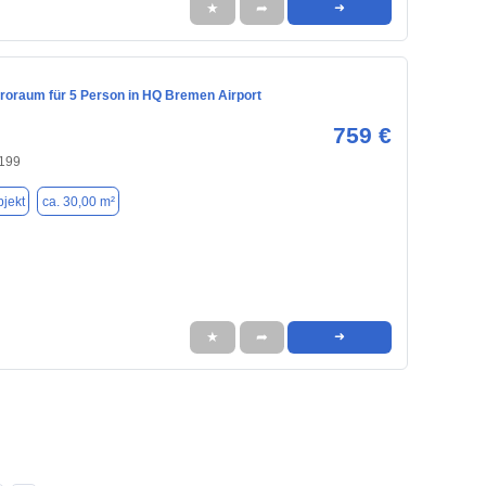
★
➦
➜
üroraum für 5 Person in HQ Bremen Airport
759 €
199
jekt
ca. 30,00 m²
★
➦
➜