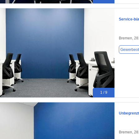
Service-bü
Bremen, 28
Gewerbeob
1 / 9
Unbegrenzt
Bremen, 28