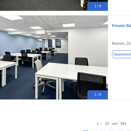
1 / 9
Privater B
Bremen, 28
Gewerbeob
1 / 9
1 - 10 von 384