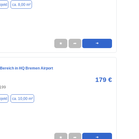
jekt
ca. 8,00 m²
★
➦
➜
Bereich in HQ Bremen Airport
179 €
199
jekt
ca. 10,00 m²
★
➦
➜