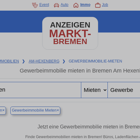
Event
Auto
Immo
Job
ANZEIGEN
MARKT-
BREMEN
MMOBILIEN
❯
AM-HEXENBERG
❯
GEWERBEIMMOBILIE-MIETEN
Gewerbeimmobilie mieten in Bremen Am Hexenb
×
×
n
Gewerbeimmobilie Mieten
Jetzt eine Gewerbeimmobilie mieten in Brem
Finde Gewerbeimmobilien mieten in Bremen! Büros, Ladenflächen & H