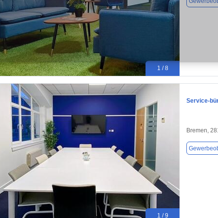
Gewerbeob
1 / 8
Service-bü
Bremen, 28
Gewerbeob
1 / 9