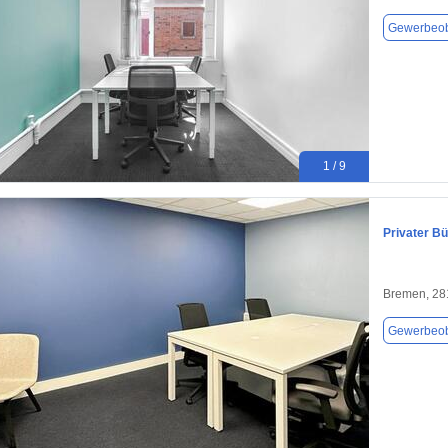
Gewerbeob
1 / 9
Privater B
Bremen, 28
Gewerbeob