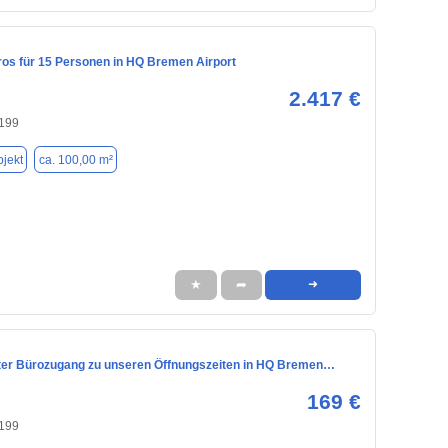
ros für 15 Personen in HQ Bremen Airport
2.417 €
199
jekt
ca. 100,00 m²
★
➦
➜
er Bürozugang zu unseren Öffnungszeiten in HQ Bremen…
169 €
199