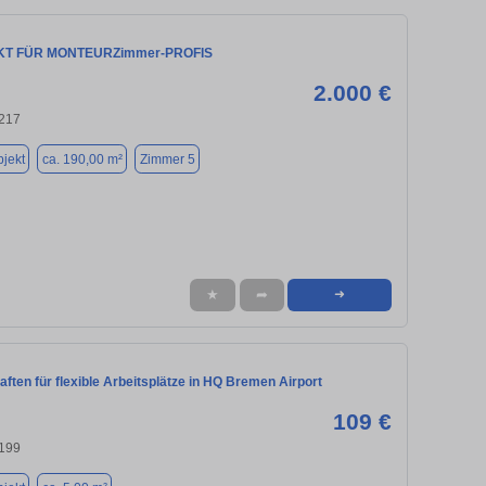
KT FÜR MONTEURZimmer-PROFIS
2.000 €
217
jekt
ca. 190,00 m²
Zimmer 5
★
➦
➜
aften für flexible Arbeitsplätze in HQ Bremen Airport
109 €
199