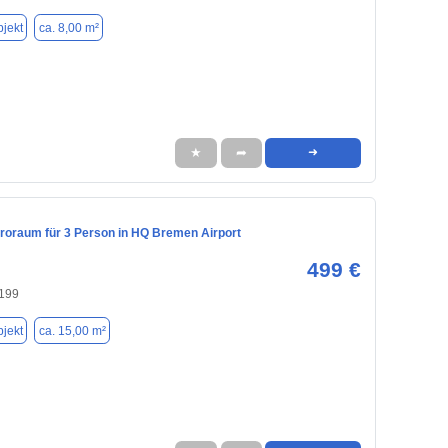
jekt
ca. 8,00 m²
★
➦
➜
üroraum für 3 Person in HQ Bremen Airport
499 €
199
jekt
ca. 15,00 m²