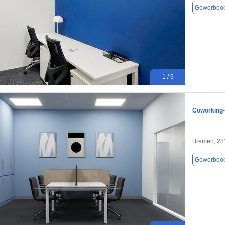
Gewerbeob
1 / 9
Coworking-
Bremen, 28
Gewerbeob