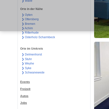
❯ Walle
Orte in der Nähe
❯ Oyten
❯ Ottersberg
❯ Bremen
❯ Achim
❯ Ritterhude
❯ Osterholz-Scharmbeck
Orte im Umkreis
❯ Delmenhorst
❯ Stuhr
❯ Weyhe
❯ Syke
❯ Schwanewede
Events
Freizeit
Autos
Jobs